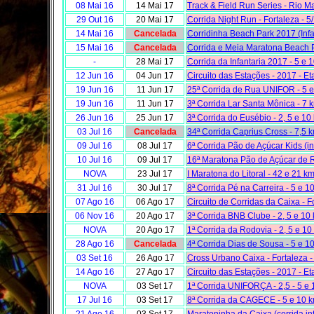
08 Mai 16
14 Mai 17
Track & Field Run Series - Rio Ma
29 Out 16
20 Mai 17
Corrida Night Run - Fortaleza - 
14 Mai 16
Cancelada
Corridinha Beach Park 2017 (Infan
15 Mai 16
Cancelada
Corrida e Meia Maratona Beach P
-
28 Mai 17
Corrida da Infantaria 2017 - 5 e 
12 Jun 16
04 Jun 17
Circuito das Estações - 2017 - Et
19 Jun 16
11 Jun 17
25ª Corrida de Rua UNIFOR - 5 
19 Jun 16
11 Jun 17
3ª Corrida Lar Santa Mônica - 7 
26 Jun 16
25 Jun 17
3ª Corrida do Eusébio - 2, 5 e 10
03 Jul 16
Cancelada
34ª Corrida Caprius Cross - 7,5 k
09 Jul 16
08 Jul 17
6ª Corrida Pão de Açúcar Kids (in
10 Jul 16
09 Jul 17
16ª Maratona Pão de Açúcar de 
NOVA
23 Jul 17
I Maratona do Litoral - 42 e 21 k
31 Jul 16
30 Jul 17
8ª Corrida Pé na Carreira - 5 e 1
07 Ago 16
06 Ago 17
Circuito de Corridas da Caixa - F
06 Nov 16
20 Ago 17
3ª Corrida BNB Clube - 2, 5 e 10
NOVA
20 Ago 17
1ª Corrida da Rodovia - 2, 5 e 10
28 Ago 16
Cancelada
4ª Corrida Dias de Sousa - 5 e 1
03 Set 16
26 Ago 17
Cross Urbano Caixa - Fortaleza -
14 Ago 16
27 Ago 17
Circuito das Estações - 2017 - E
NOVA
03 Set 17
1ª Corrida UNIFORÇA - 2,5 - 5 e
17 Jul 16
03 Set 17
8ª Corrida da CAGECE - 5 e 10 