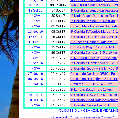
21 Ago 16
03 Set 17
Maratoninha da Caixa (corrida inf
30 Jun 16
9/10 Set 17
24h - Desafio das Capitais - 30m
18 Set 16
17 Set 17
4ª Corrida Encontro das Assessor
NOVA
30 Set 17
1ª Nigth Beach Run - 8 km (Beach
NOVA
01 Out 17
1ª Corrida Shalom - 2, 4 e 8 km
NOVA
01 Out 17
Circuito Meia Maratona Nordeste 
13 Nov 16
08 Out 17
3ª Corrida TV Verdes Mares - 5, 1
16 Out 16
15 Out 17
2ª Corrida e Caminhada FAMETRO
16 Out 16
15 Out 17
11ª Corrida Unimed Fortaleza - 2,
NOVA
21 Out 17
Corrida Up!NigthRun - 5 e 10 km 
NOVA
29 Out 17
1ª Corrida Cometa - 2, 5 e 10 km
Nova
05 Nov 17
21K Terra da Luz - 5, 10 e 21 km
21 Ago 16
12 Nov 17
2ª Corrida e Caminhada NUFARM
NOVA
18 Nov 17
1ª Corrida Retrô - 4 e 8 km - 18:
27 Nov 16
19 Nov 17
Circuito de Corridas SESC - Fort
06 Dez 16
03 Dez 17
Circuito das Estações - 2017 - E
11 Dez 16
10 Dez 17
Circuito SESI 10K - 5 e 10 km
-
10 Dez 17
2º Longão Beach - 5 e 10 km
25 Jun 16
16 Dez 17
9ª Corrida O POVO
-
7,5 e 15 km
18 Dez 16
17 Dez 17
3ª Corrida Vida/Diário do Nordest
NOVA
24 Dez 17
1ª Corrida Rosa e Azul - 5 km
(CLIQUE NO LINK EM AZUL E VEJA MA
(#) prova do Circuito Cearense de "Cross-Coun