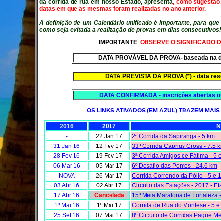
da corrida de rua em nosso Estado,
apresenta
,
como sugestão
datas em que as mesmas foram realizadas no ano anterior.
A definição de um Calendário unificado é importante, para que
como seja evitada a realização de provas em dias consecutivos!
IMPORTANTE
:
OBSERVE O SIGNIFICADO 
DATA PROVÁVEL DA PROVA
- baseada na 
DATA PREVISTA DA PROVA (*) - data res
DATA CONFIRMADA
- inscrições abertas 
OS LINKS ATIVADOS (EM AZUL) TRAZEM MAI
2016
2017
N
-
22 Jan 17
2ª Corrida da Sapiranga - 5 km
31 Jan 16
12 Fev 17
33ª Corrida Caprius Cross - 7,5 
28 Fev 16
19 Fev 17
3ª Corrida Amigos de Fátima - 5 
06 Mar 16
05 Mar 17
6º Desafio das Pontes - 24,6 km
NOVA
26 Mar 17
Corrida Correndo da Pólio - 5 e 
03 Abr 16
02 Abr 17
Circuito das Estações - 2017 - E
17 Abr 16
Cancelada
15ª Meia Maratona de Fortaleza -
1º Mai 16
1º Mai 17
Corrida de Rua do Montese - 5 e
25 Set 16
07 Mai 17
8º Circuito de Corridas Pague Me